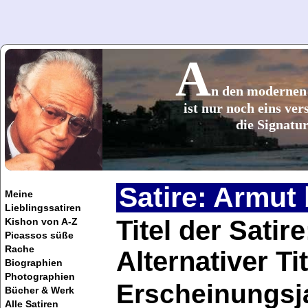
A
n den moderne
ist nur noch eins ver
die Signatur
Satire: Armut 
Meine
Lieblingssatiren
Titel der Satir
Kishon von A-Z
Picassos süße
Rache
Alternativer T
Biographien
Photographien
Erscheinungsj
Bücher & Werk
Alle Satiren