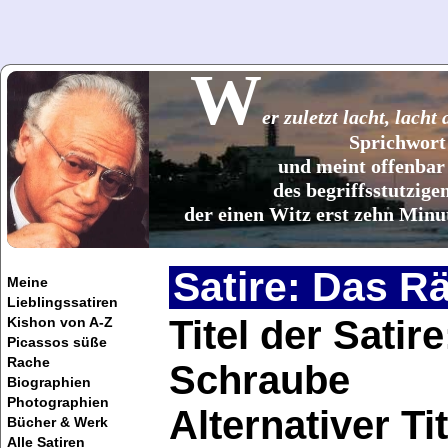
W
er zuletzt lacht, lacht
Sprichwort
und meint offenbar
des begriffsstutzigen
der einen Witz erst zehn Minut
Satire: Das Rä
Meine
Lieblingssatiren
Titel der Satir
Kishon von A-Z
Picassos süße
Rache
Schraube
Biographien
Photographien
Alternativer T
Bücher & Werk
Alle Satiren