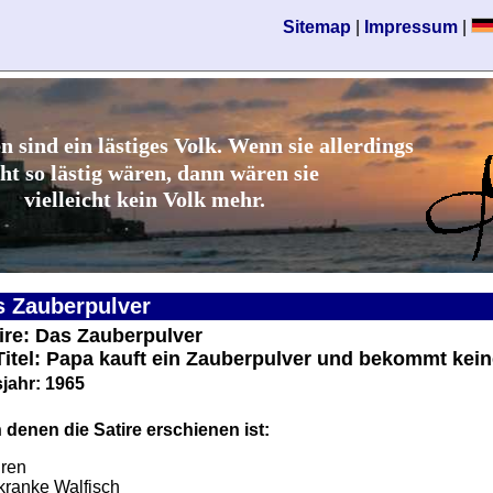
Sitemap
|
Impressum
|
n sind ein lästiges Volk. Wenn sie allerdings
ht so lästig wären, dann wären sie
vielleicht kein Volk mehr.
s Zauberpulver
tire: Das Zauberpulver
 Titel: Papa kauft ein Zauberpulver und bekommt kein
jahr: 1965
 denen die Satire erschienen ist:
iren
kranke Walfisch