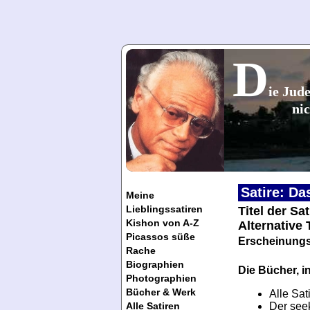
D
ie Jude
nic
Satire: Da
Meine
Lieblingssatiren
Titel der Sa
Kishon von A-Z
Alternative
Picassos süße
Erscheinungs
Rache
Biographien
Die Bücher, in
Photographien
Bücher & Werk
Alle Sat
Der see
Alle Satiren