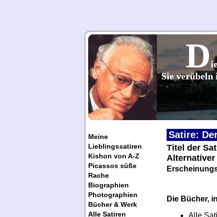
D
i
Sie verübeln 
Satire: De
Meine
Lieblingssatiren
Titel der Sa
Kishon von A-Z
Alternativer
Picassos süße
Erscheinungs
Rache
Biographien
Photographien
Die Bücher, in
Bücher & Werk
Alle Satiren
Alle Sat