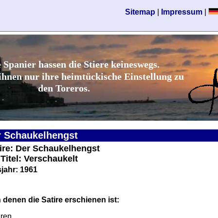
Sitemap
|
Impressum
|
e Spanier hassen die Stiere keineswegs.
ihnen nur ihre heimtückische Einstellung zu
den Toreros.
r Schaukelhengst
tire: Der Schaukelhengst
 Titel: Verschaukelt
jahr: 1961
 denen die Satire erschienen ist:
iren