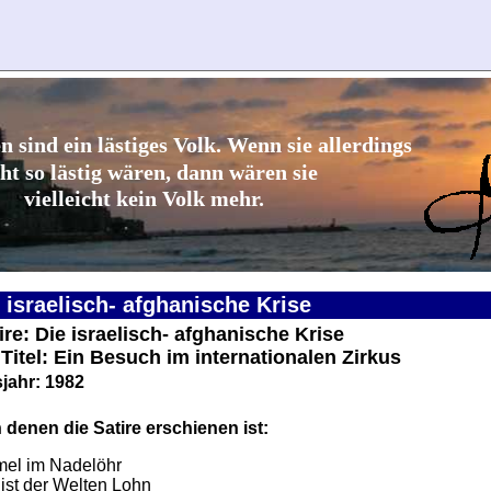
n sind ein lästiges Volk. Wenn sie allerdings
ht so lästig wären, dann wären sie
vielleicht kein Volk mehr.
e israelisch- afghanische Krise
tire: Die israelisch- afghanische Krise
 Titel: Ein Besuch im internationalen Zirkus
jahr: 1982
 denen die Satire erschienen ist:
el im Nadelöhr
ist der Welten Lohn