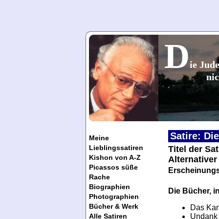
D
ie Jude
nic
Satire: Di
Meine
Lieblingssatiren
Titel der Sa
Kishon von A-Z
Alternativer
Picassos süße
Erscheinungs
Rache
Biographien
Die Bücher, in
Photographien
Bücher & Werk
Das Kam
Undank 
Alle Satiren