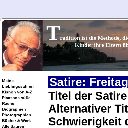
T
radition ist die Methode, di
Kinder ihre Eltern üb
Satire: Freita
Meine
Lieblingssatiren
Titel der Satire
Kishon von A-Z
Picassos süße
Rache
Alternativer Ti
Biographien
Photographien
Schwierigkeit 
Bücher & Werk
Alle Satiren