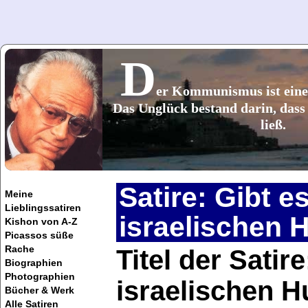
D
er Kommunismus ist eine 
Das Unglück bestand darin, dass 
ließ.
Satire: Gibt e
Meine
Lieblingssatiren
israelischen
Kishon von A-Z
Picassos süße
Rache
Titel der Satir
Biographien
Photographien
israelischen 
Bücher & Werk
Alle Satiren