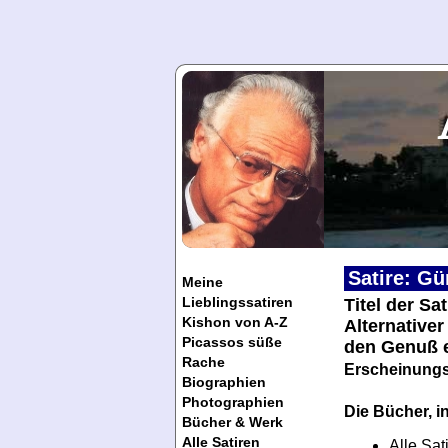
Satire: Gü
Meine
Lieblingssatiren
Titel der Sa
Kishon von A-Z
Alternative
Picassos süße
den Genuß e
Rache
Erscheinungs
Biographien
Photographien
Die Bücher, in
Bücher & Werk
Alle Satiren
Alle Sat