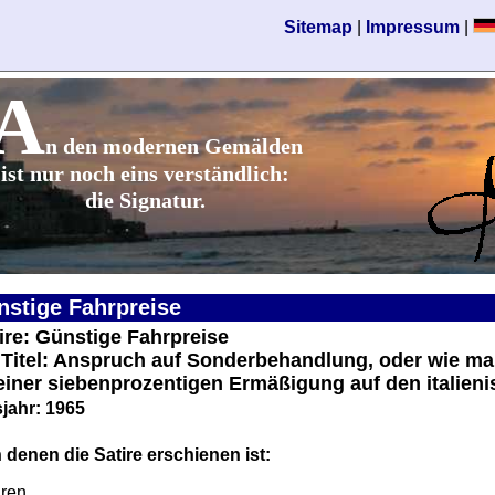
Sitemap
|
Impressum
|
A
n den modernen Gemälden
ist nur noch eins verständlich:
die Signatur.
nstige Fahrpreise
tire: Günstige Fahrpreise
r Titel: Anspruch auf Sonderbehandlung, oder wie 
iner siebenprozentigen Ermäßigung auf den italien
jahr: 1965
 denen die Satire erschienen ist:
iren