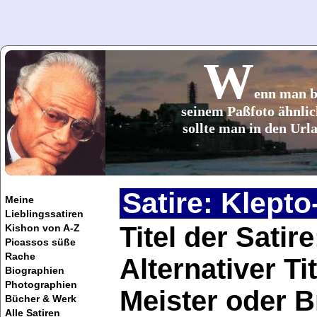
W
enn man b
seinem Paßfoto ähnlic
sollte man in den Url
Satire: Klepto-
Meine
Lieblingssatiren
Titel der Satire
Kishon von A-Z
Picassos süße
Rache
Alternativer T
Biographien
Photographien
Meister oder 
Bücher & Werk
Alle Satiren