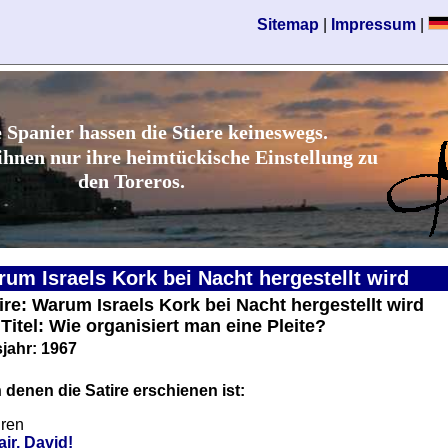
Sitemap
|
Impressum
|
e Spanier hassen die Stiere keineswegs.
ihnen nur ihre heimtückische Einstellung zu
den Toreros.
rum Israels Kork bei Nacht hergestellt wird
tire: Warum Israels Kork bei Nacht hergestellt wird
 Titel: Wie organisiert man eine Pleite?
jahr: 1967
 denen die Satire erschienen ist:
iren
ir, David!