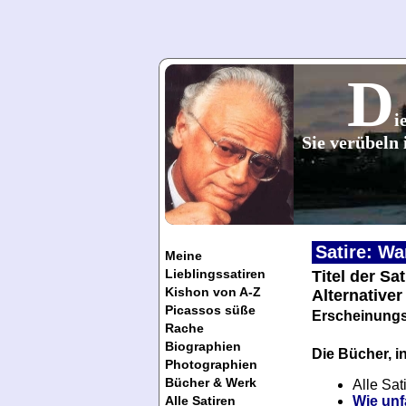
D
i
Sie verübeln 
Satire: Wa
Meine
Lieblingssatiren
Titel der Sa
Kishon von A-Z
Alternativer
Picassos süße
Erscheinungs
Rache
Biographien
Die Bücher, in
Photographien
Bücher & Werk
Alle Sat
Wie unfa
Alle Satiren