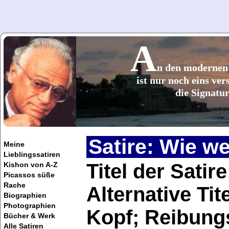
A
n den moderne
ist nur noch eins ver
die Signatur
Satire: Wie w
Meine
Lieblingssatiren
Titel der Sati
Kishon von A-Z
Picassos süße
Rache
Alternative Ti
Biographien
Photographien
Kopf; Reibung
Bücher & Werk
Alle Satiren