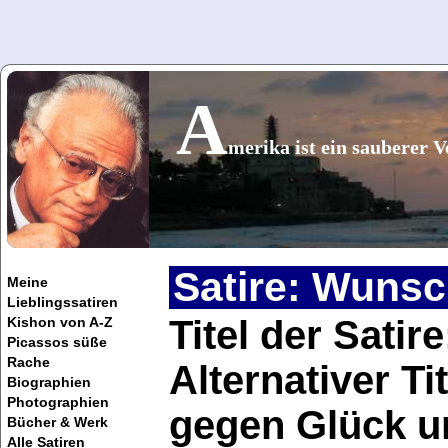
A
merika ist ein sauberer 
Satire: Wunsc
Meine
Lieblingssatiren
Titel der Sati
Kishon von A-Z
Picassos süße
Rache
Alternativer Ti
Biographien
Photographien
gegen Glück u
Bücher & Werk
Alle Satiren